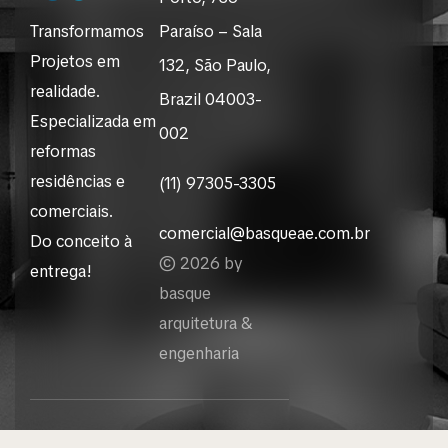
Transformamos
Paraíso – Sala
Projetos em
132, São Paulo,
realidade.
Brazil 04003-
Especializada em
002
reformas
residências e
(11) 97305-3305
comerciais.
comercial@basqueae.com.br
Do conceito à
© 2026 by
entrega!
basque
arquitetura &
engenharia